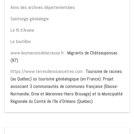
Amis des archives départementales
Saintonge généalogie
Le fil d’Ariane
Le boutillon
www.lesmaconsdelacreuse.fr
: Migrants de Châteauponsac
(87)
https://www.
terresdenosancetres.com
: Tourisme de racines
(au Québec) ou tourisme généalogique (en France). Projet
associant 3 communautés de communes française (Basse-
Normandie, Orne et Marennes-Hiers-Brouage) et la Municipalité
Régionale du Comté de l’île d’Orléans (Québec).