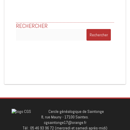
RECHERCHER
Rechercher :
Cercle généalogique de Saintonge
8, rue Mauny - 17100 Saintes.
cgsaintonge17@orange.fr
Tél : 05 46 93 96 72 (mercredi et samedi après-midi)