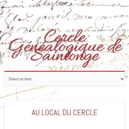
Skip
to
content
Cercle
Généalogique de
Saintonge
AU LOCAL DU CERCLE