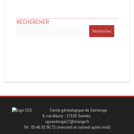
RECHERCHER
Rechercher :
Cercle généalogique de Saintonge
8, rue Mauny - 17100 Saintes.
cgsaintonge17@orange.fr
Tél : 05 46 93 96 72 (mercredi et samedi après-midi)