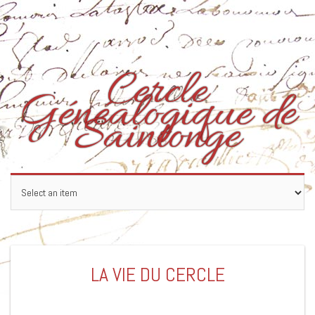
Skip
to
content
Cercle
Généalogique de
Saintonge
LA VIE DU CERCLE